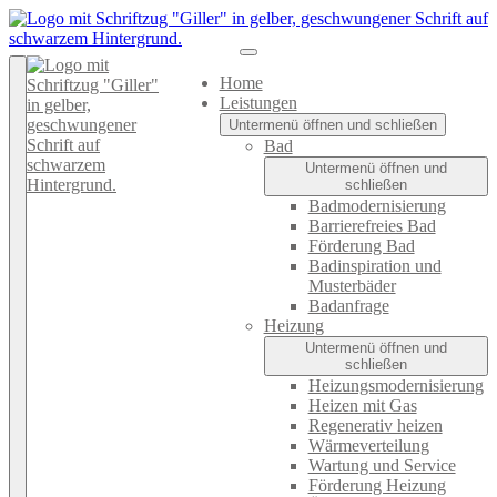
Home
Leistungen
Untermenü öffnen und schließen
Bad
Untermenü öffnen und
schließen
Badmodernisierung
Barrierefreies Bad
Förderung Bad
Badinspiration und
Musterbäder
Badanfrage
Heizung
Untermenü öffnen und
schließen
Heizungsmodernisierung
Heizen mit Gas
Regenerativ heizen
Wärmeverteilung
Wartung und Service
Förderung Heizung