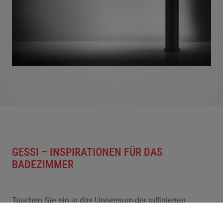
GESSI – INSPIRATIONEN FÜR DAS
BADEZIMMER
Tauchen Sie ein in das Universum der raffinierten
Schönheit von GESSI, das mit seinen Kreationen oder